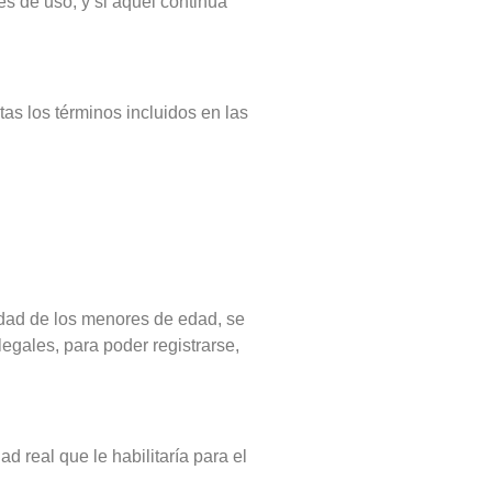
s de uso, y si aquél continúa
as los términos incluidos en las
idad de los menores de edad, se
egales, para poder registrarse,
d real que le habilitaría para el