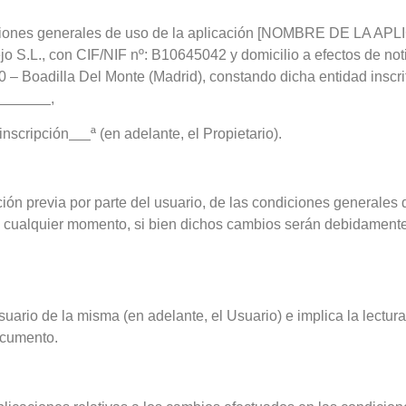
iciones generales de uso de la aplicación [NOMBRE DE LA APL
jo S.L., con CIF/NIF nº: B10645042 y domicilio a efectos de not
 – Boadilla Del Monte (Madrid), constando dicha entidad inscrit
,
 inscripción
ª (en adelante, el Propietario).
ación previa por parte del usuario, de las condiciones generales 
en cualquier momento, si bien dichos cambios serán debidamente
suario de la misma (en adelante, el Usuario) e implica la lectur
ocumento.