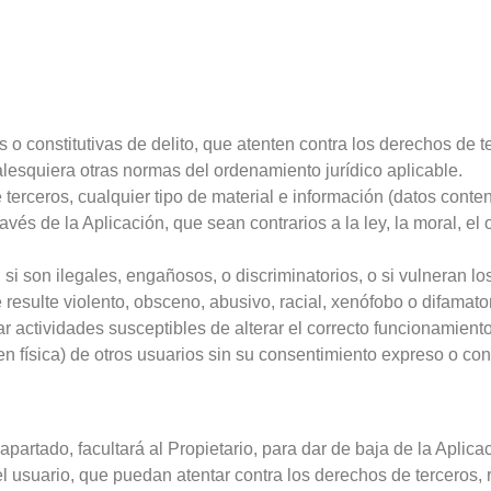
s o constitutivas de delito, que atenten contra los derechos de te
ualesquiera otras normas del ordenamiento jurídico aplicable.
de terceros, cualquier tipo de material e información (datos cont
ravés de la Aplicación, que sean contrarios a la ley, la moral, el
 si son ilegales, engañosos, o discriminatorios, o si vulneran l
resulte violento, obsceno, abusivo, racial, xenófobo o difamator
zar actividades susceptibles de alterar el correcto funcionamiento
en física) de otros usuarios sin su consentimiento expreso o con
partado, facultará al Propietario, para dar de baja de la Aplic
l usuario, que puedan atentar contra los derechos de terceros, 