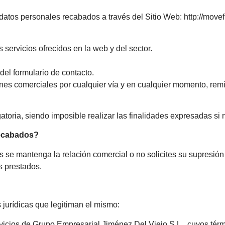
atos personales recabados a través del Sitio Web: http://movefi
servicios ofrecidos en la web y del sector.
 del formulario de contacto.
s comerciales por cualquier vía y en cualquier momento, remit
oria, siendo imposible realizar las finalidades expresadas si 
recabados?
se mantenga la relación comercial o no solicites su supresión y
s prestados.
s jurídicas que legitiman el mismo:
servicios de Grupo Empresarial Jiménez Del Viejo S.L., cuyos té