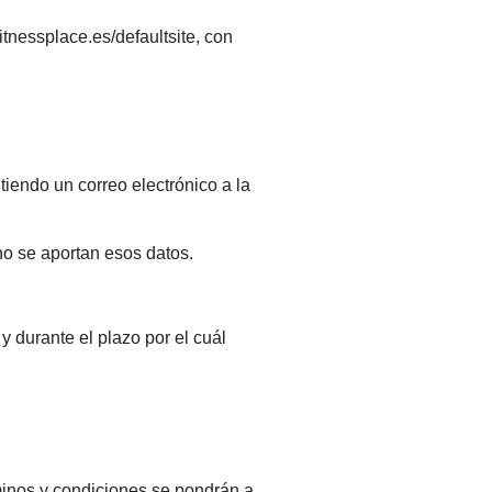
tnessplace.es/defaultsite, con
iendo un correo electrónico a la
no se aportan esos datos.
 durante el plazo por el cuál
rminos y condiciones se pondrán a