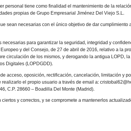
ter personal tiene como finalidad el mantenimiento de la relac
vidades propias de Grupo Empresarial Jiménez Del Viejo S.L.
e sean necesarias con el único objetivo de dar cumplimiento a 
necesarias para garantizar la seguridad, integridad y confiden
ropeo y del Consejo, de 27 de abril de 2016, relativo a la pro
libre circulación de los mismos, y derogando la antigua LOPD, 
chos Digitales (LOPDGDD).
e acceso, oposición, rectificación, cancelación, limitación y po
realizarlo el propio usuario a través de email a: cristobal62@h
46, C.P. 28660 – Boadilla Del Monte (Madrid).
son ciertos y correctos, y se compromete a mantenerlos actualiz