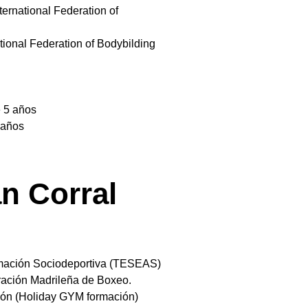
ternational Federation of
ational Federation of Bodybilding
e 5 años
 años
n Corral
mación Sociodeportiva (TESEAS)
ación Madrileña de Boxeo.
ión (Holiday GYM formación)